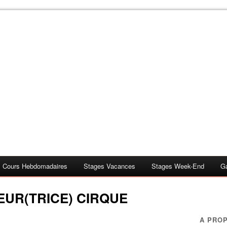
Cours Hebdomadaires
Stages Vacances
Stages Week-End
G
UR(TRICE) CIRQUE
A PRO