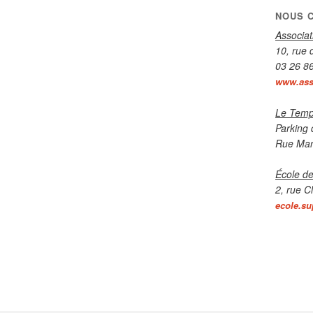
NOUS 
Associa
10, rue 
03 26 8
www.asso
Le Temp
Parking 
Rue Mar
École de
2, rue C
ecole.su