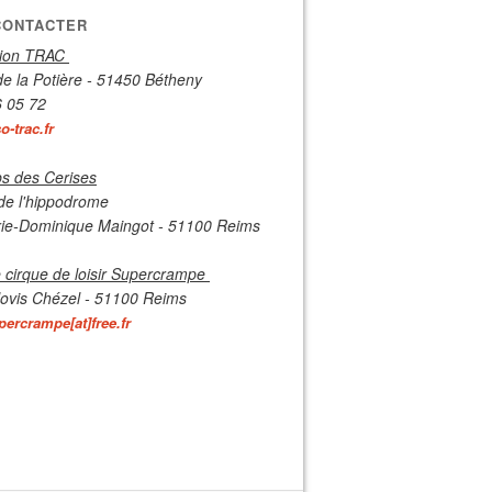
CONTACTER
tion TRAC
de la Potière - 51450 Bétheny
6 05 72
-trac.fr
s des Cerises
de l'hippodrome
ie-Dominique Maingot - 51100 Reims
 cirque de loisir Supercrampe
lovis Chézel - 51100 Reims
percrampe[at]free.fr