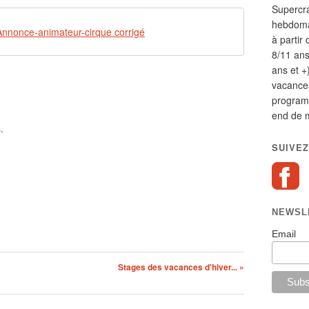
Supercr
hebdomad
nnonce-animateur-cirque corrigé
à partir 
8/11 ans
ans et +
vacances
program
end de m
.
SUIVEZ
NEWSL
Email
Stages des vacances d'hiver... »