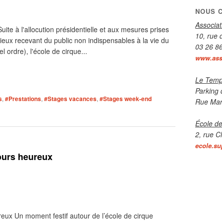
NOUS 
Associa
ite à l'allocution présidentielle et aux mesures prises
10, rue 
eux recevant du public non indispensables à la vie du
03 26 8
 ordre), l'école de cirque...
www.asso
Le Temp
Parking 
s
,
#Prestations
,
#Stages vacances
,
#Stages week-end
Rue Mar
École de
2, rue C
ecole.su
jours heureux
reux Un moment festif autour de l’école de cirque