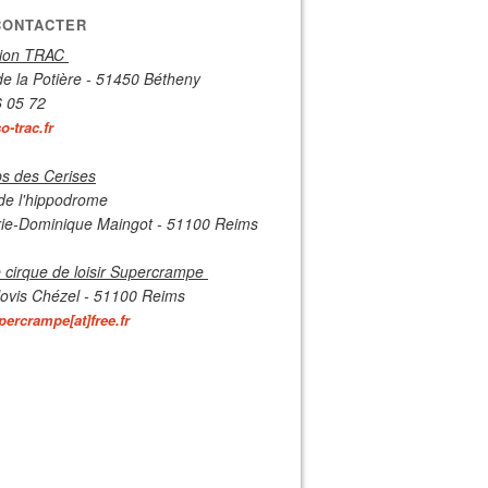
CONTACTER
tion TRAC
de la Potière - 51450 Bétheny
6 05 72
-trac.fr
s des Cerises
de l'hippodrome
ie-Dominique Maingot - 51100 Reims
 cirque de loisir Supercrampe
lovis Chézel - 51100 Reims
percrampe[at]free.fr