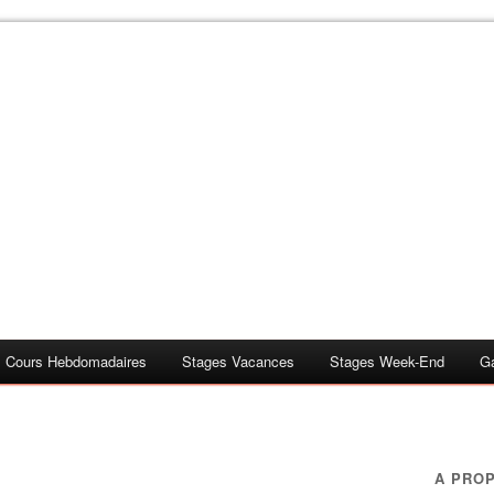
Cours Hebdomadaires
Stages Vacances
Stages Week-End
G
A PRO