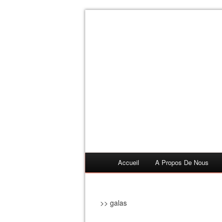
Accueil
A Propos De Nous
>> galas