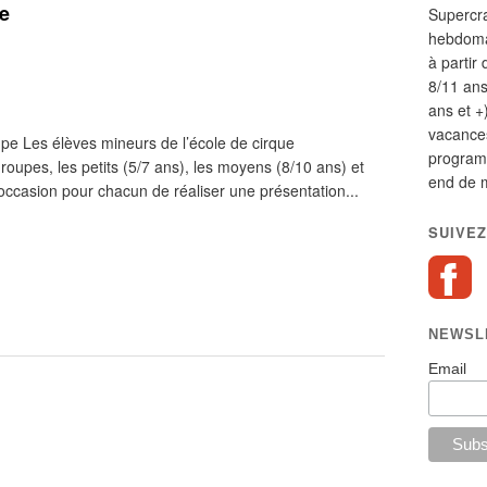
e
Supercr
hebdomad
à partir 
8/11 ans
ans et +
vacances
e Les élèves mineurs de l’école de cirque
program
roupes, les petits (5/7 ans), les moyens (8/10 ans) et
end de m
'occasion pour chacun de réaliser une présentation...
SUIVEZ
NEWSL
Email